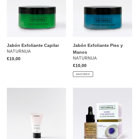
y
Manos
Jabón Exfoliante Capilar
Jabón Exfoliante Pies y
PROVEEDOR
NATURNUA
Manos
PROVEEDOR
Precio
€10,00
NATURNUA
habitual
Precio
€10,00
habitual
AGOTADO
Crema
Suero
de
para
Manos
Manchas