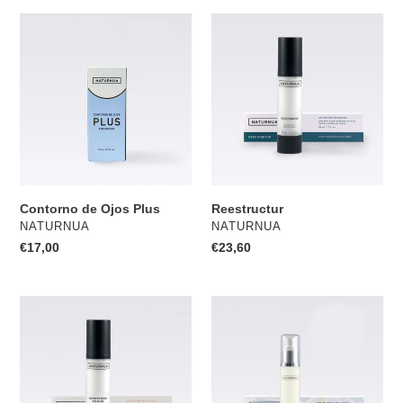
Contorno
Reestructur
de
Ojos
Plus
Contorno de Ojos Plus
Reestructur
PROVEEDOR
PROVEEDOR
NATURNUA
NATURNUA
Precio
€17,00
Precio
€23,60
habitual
habitual
Recuperador
HidroAloe
Celular