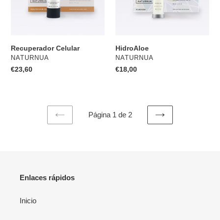
Recuperador Celular
HidroAloe
PROVEEDOR
PROVEEDOR
NATURNUA
NATURNUA
Precio
€23,60
Precio
€18,00
habitual
habitual
Página 1 de 2
PAGINA
SIGUIENTE
ANTERIOR
PÁGINA
Enlaces rápidos
Inicio