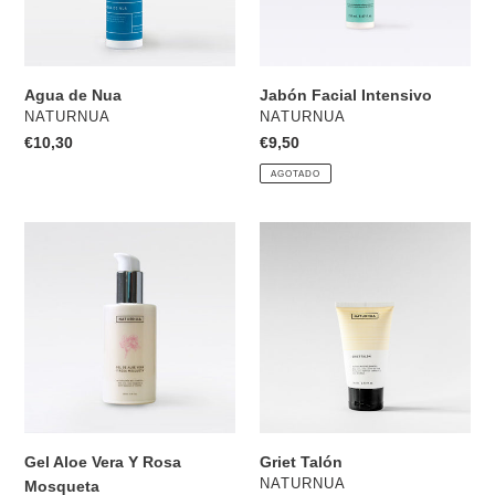
n
:
Agua de Nua
Jabón Facial Intensivo
PROVEEDOR
PROVEEDOR
NATURNUA
NATURNUA
Precio
€10,30
Precio
€9,50
habitual
habitual
AGOTADO
Gel
Griet
Aloe
Talón
Vera
Y
Rosa
Mosqueta
Gel Aloe Vera Y Rosa
Griet Talón
PROVEEDOR
NATURNUA
Mosqueta