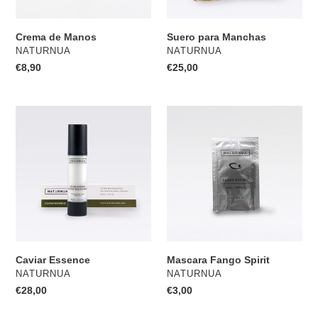
Crema de Manos
Suero para Manchas
PROVEEDOR
PROVEEDOR
NATURNUA
NATURNUA
Precio
€8,90
Precio
€25,00
habitual
habitual
Caviar
Mascara
Essence
Fango
Spirit
Caviar Essence
Mascara Fango Spirit
PROVEEDOR
PROVEEDOR
NATURNUA
NATURNUA
Precio
€28,00
Precio
€3,00
habitual
habitual