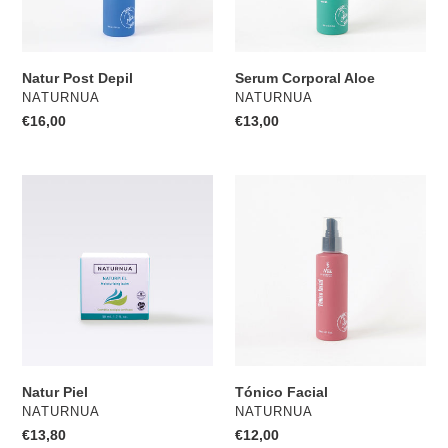
Natur Post Depil
Serum Corporal Aloe
PROVEEDOR
PROVEEDOR
NATURNUA
NATURNUA
Precio
€16,00
Precio
€13,00
habitual
habitual
Natur
Tónico
Piel
Facial
Natur Piel
Tónico Facial
PROVEEDOR
PROVEEDOR
NATURNUA
NATURNUA
Precio
€13,80
Precio
€12,00