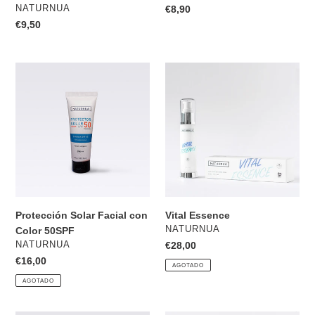
PROVEEDOR
NATURNUA
Precio
€8,90
habitual
Precio
€9,50
habitual
Protección
Vital
Solar
Essence
Facial
con
Color
50SPF
Protección Solar Facial con
Vital Essence
PROVEEDOR
NATURNUA
Color 50SPF
PROVEEDOR
NATURNUA
Precio
€28,00
habitual
Precio
€16,00
AGOTADO
habitual
AGOTADO