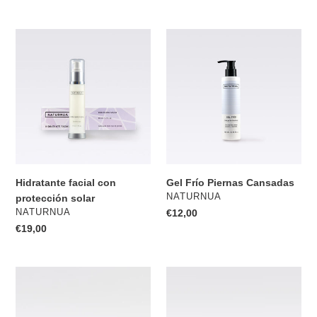
habitual
habitual
Hidratante
Gel
facial
Frío
con
Piernas
protección
Cansadas
solar
Hidratante facial con
Gel Frío Piernas Cansadas
PROVEEDOR
NATURNUA
protección solar
PROVEEDOR
NATURNUA
Precio
€12,00
habitual
Precio
€19,00
habitual
Jabón
Jabón
Exfoliante
Exfoliante
Capilar
Pies