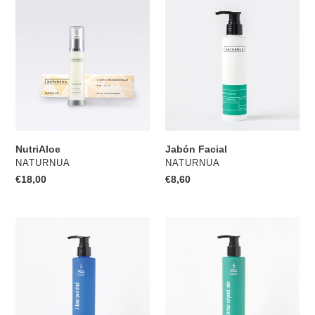
NutriAloe
Jabón
Facial
NutriAloe
Jabón Facial
PROVEEDOR
PROVEEDOR
NATURNUA
NATURNUA
Precio
€18,00
Precio
€8,60
habitual
habitual
Natur
Serum
Post
Corporal
Depil
Aloe