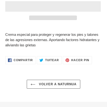
Agregando
el
Crema especial para proteger y regenerar los pies y talones
producto
de las agresiones externas. Aportando factores hidratantes y
a
aliviando las grietas
tu
carrito
de
COMPARTIR
TUITEAR
PINEAR
COMPARTIR
TUITEAR
HACER PIN
compra
EN
EN
EN
FACEBOOK
TWITTER
PINTERES
VOLVER A NATURNUA