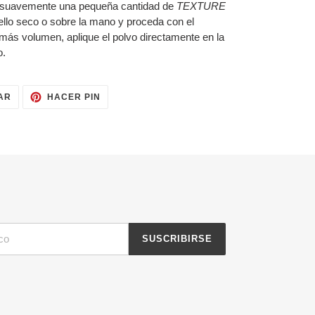
uavemente una pequeña cantidad de
TEXTURE
ello seco o sobre la mano y proceda con el
más volumen, aplique el polvo directamente en la
o.
TUITEAR
PINEAR
AR
HACER PIN
EN
EN
TWITTER
PINTEREST
SUSCRIBIRSE