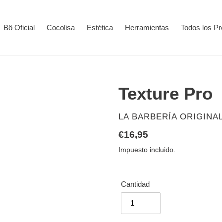
Bö Oficial
Cocolisa
Estética
Herramientas
Todos los P
Texture Pro
PROVEEDOR
LA BARBERÍA ORIGINA
Precio
€16,95
habitual
Impuesto incluido.
Cantidad