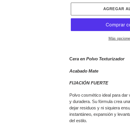
AGREGAR A
Más opcione
Agregando
el
C
era en Polvo Texturizador
producto
a
Acabado Mate
tu
carrito
FIJACIÓN FUERTE
de
compra
Polvo cosmético ideal para dar 
y duradera. Su fórmula crea una
dejar residuos y ni siquiera ensu
instantáneo, expansión y levanta
del estilo.