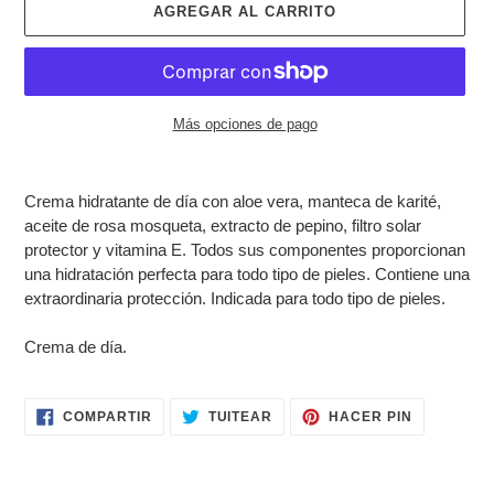
AGREGAR AL CARRITO
Más opciones de pago
Agregando
el
Crema hidratante de día con aloe vera, manteca de karité,
producto
aceite de rosa mosqueta, extracto de pepino, filtro solar
a
protector y vitamina E. Todos sus componentes proporcionan
tu
una hidratación perfecta para todo tipo de pieles. Contiene una
carrito
extraordinaria protección. Indicada para todo tipo de pieles.
de
compra
Crema de día.
COMPARTIR
TUITEAR
PINEAR
COMPARTIR
TUITEAR
HACER PIN
EN
EN
EN
FACEBOOK
TWITTER
PINTERES