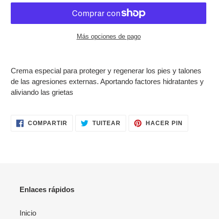
Más opciones de pago
Agregando
el
Crema especial para proteger y regenerar los pies y talones
producto
de las agresiones externas. Aportando factores hidratantes y
a
aliviando las grietas
tu
carrito
de
COMPARTIR
TUITEAR
PINEAR
COMPARTIR
TUITEAR
HACER PIN
compra
EN
EN
EN
FACEBOOK
TWITTER
PINTERES
Enlaces rápidos
Inicio