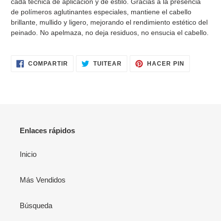
cada técnica de aplicación y de estilo. Gracias a la presencia
compra
de polímeros aglutinantes especiales, mantiene el cabello
brillante, mullido y ligero, mejorando el rendimiento estético del
peinado. No apelmaza, no deja residuos, no ensucia el cabello.
COMPARTIR
TUITEAR
PINEAR
COMPARTIR
TUITEAR
HACER PIN
EN
EN
EN
FACEBOOK
TWITTER
PINTERES
Enlaces rápidos
Inicio
Más Vendidos
Búsqueda