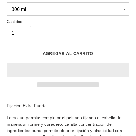
Cantidad
AGREGAR AL CARRITO
Agregando
el
Fijación Extra Fuerte
producto
a
Laca que permite completar el peinado fijando el cabello de
tu
manera uniforme y duradero. La alta concentración de
carrito
ingredientes puros permite obtener fijación y elasticidad con
de