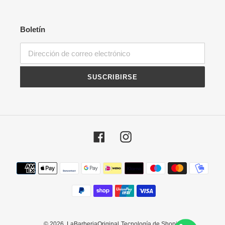
Boletín
SUSCRIBIRSE
Facebook
Instagram
Métodos
de
pago
© 2026,
LaBarberiaOriginal
Tecnología de Shopify