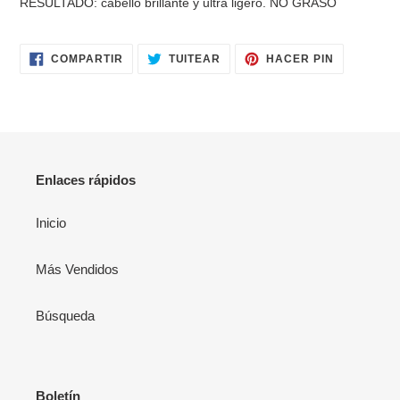
RESULTADO: cabello brillante y ultra ligero. NO GRASO
compra
COMPARTIR
TUITEAR
PINEAR
COMPARTIR
TUITEAR
HACER PIN
EN
EN
EN
FACEBOOK
TWITTER
PINTERES
Enlaces rápidos
Inicio
Más Vendidos
Búsqueda
Boletín