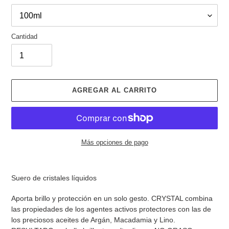
Cantidad
AGREGAR AL CARRITO
Más opciones de pago
Agregando
el
Suero de cristales líquidos
producto
a
Aporta brillo y protección en un solo gesto. CRYSTAL combina
tu
las propiedades de los agentes activos protectores con las de
carrito
los preciosos aceites de Argán, Macadamia y Lino.
de