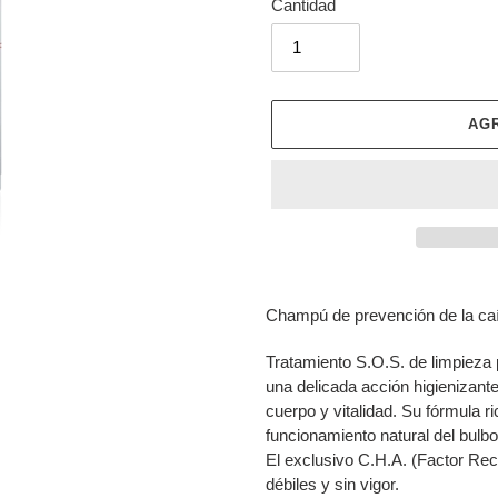
Cantidad
AG
Agregando
el
Champú de prevención de la ca
producto
a
Tratamiento S.O.S. de limpieza p
tu
una delicada acción higienizante
carrito
cuerpo y vitalidad. Su fórmula r
de
funcionamiento natural del bulbo
compra
El exclusivo C.H.A. (Factor Reco
débiles y sin vigor.