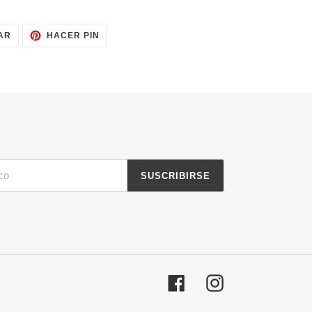
TUITEAR
PINEAR
AR
HACER PIN
EN
EN
TWITTER
PINTEREST
SUSCRIBIRSE
Facebook
Instagram