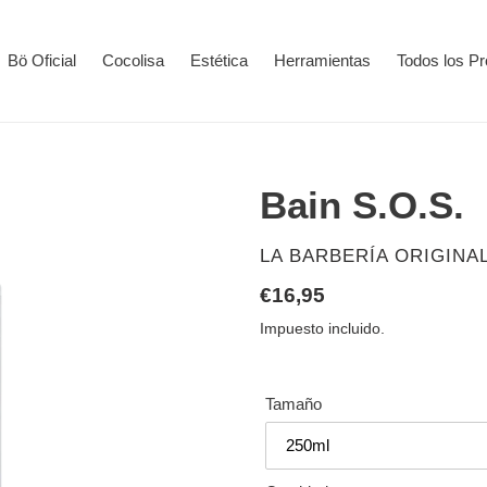
Bö Oficial
Cocolisa
Estética
Herramientas
Todos los P
Bain S.O.S.
PROVEEDOR
LA BARBERÍA ORIGINA
Precio
€16,95
habitual
Impuesto incluido.
Tamaño