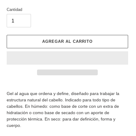
Cantidad
AGREGAR AL CARRITO
Agregando
el
Gel al agua que ordena y define, diseñado para trabajar la
producto
estructura natural del cabello. Indicado para todo tipo de
a
cabellos. En húmedo: como base de corte con un extra de
tu
hidratación o como base de secado con un aporte de
carrito
protección térmica. En seco: para dar definición, forma y
de
cuerpo.
compra