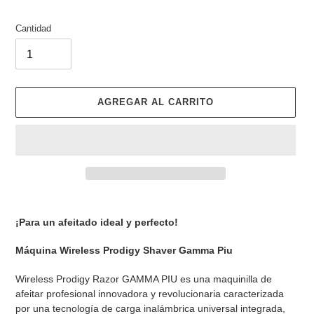
Cantidad
AGREGAR AL CARRITO
Agregando
el
¡Para un afeitado ideal y perfecto!
producto
a
Máquina Wireless Prodigy Shaver Gamma Piu
tu
carrito
Wireless Prodigy Razor GAMMA PIU es una maquinilla de
de
afeitar profesional innovadora y revolucionaria caracterizada
compra
por una tecnología de carga inalámbrica universal integrada,