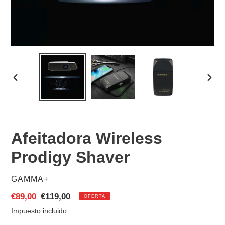
ANTERIOR
SIGU
DIAPOSITIVA
DIAP
Afeitadora Wireless
Prodigy Shaver
PROVEEDOR
GAMMA+
Precio
€89,00
Precio
€119,00
OFERTA
de
habitual
Impuesto incluido.
venta