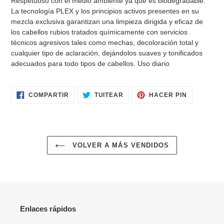
Respetuoso con el medio ambiente ya que es biodegradable.
carrito
La tecnología PLEX y los principios activos presentes en su
de
mezcla exclusiva garantizan una limpieza dirigida y eficaz de
compra
los cabellos rubios tratados químicamente con servicios
técnicos agresivos tales como mechas, decoloración total y
cualquier tipo de aclaración, dejándolos suaves y tonificados
adecuados para todo tipos de cabellos. Uso diario
COMPARTIR
TUITEAR
PINEAR
COMPARTIR
TUITEAR
HACER PIN
EN
EN
EN
FACEBOOK
TWITTER
PINTERES
VOLVER A MÁS VENDIDOS
Enlaces rápidos