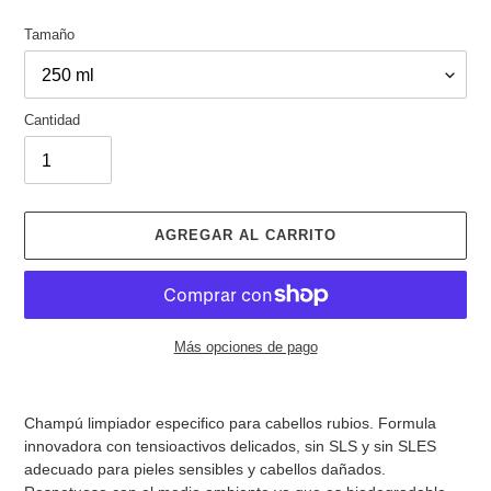
Tamaño
Cantidad
AGREGAR AL CARRITO
Más opciones de pago
Agregando
el
Champú limpiador especifico para cabellos rubios. Formula
producto
innovadora con tensioactivos delicados, sin SLS y sin SLES
a
adecuado para pieles sensibles y cabellos dañados.
tu